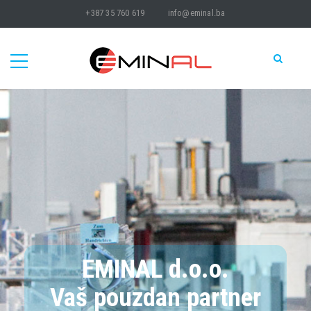
+387 35 760 619
info@eminal.ba
EMINAL d.o.o.
Vaš pouzdan partner