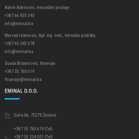
Adem Ademović, menadžer prodaje
+387 66 833 343
info@eminal.ba
Mersad Islamović, dipl. ing. maš., tehnička podrška
+387 65 545 078
info@eminal.ba
Suada Brčaninović, finansije
+387 35 760 619
finansije@eminal.ba
EMINAL D.O.O.
Suha bb, 75270 Živinice
+387 35 760 619 (Tel)
+387 35 234 001 (Tel)