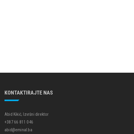
KONTAKTIRAJTE NAS
Abid Kikić, Izvršni direktor
+387 66 811 046
abid@eminal.ba